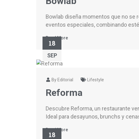
Bowlab
Bowlab diseña momentos que no se re
eventos especiales, combinando estéti
Read More
18
SEP
By Editorial
Lifestyle
Reforma
Descubre Reforma, un restaurante ve
Ideal para desayunos, brunchs y cenas,
Read More
18