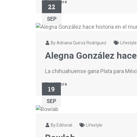
Read More
22
SEP
By Adriana Quiroz Rodríguez
Lifestyle
Alegna González hace 
La chihuahuense gana Plata para Méx
Read More
19
SEP
By Editorial
Lifestyle