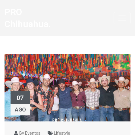
PRO
Chihuahua.
07
AGO
By Eventos
Lifestyle