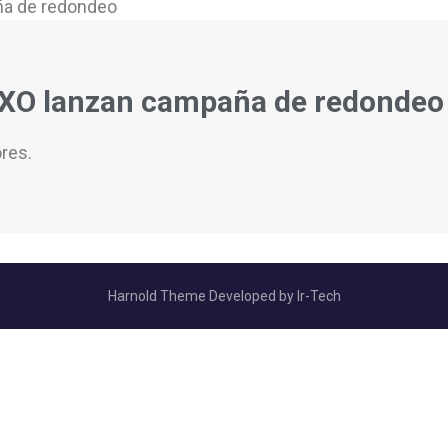
XXO lanzan campaña de redondeo
res.
Harnold Theme Developed by
Ir-Tech