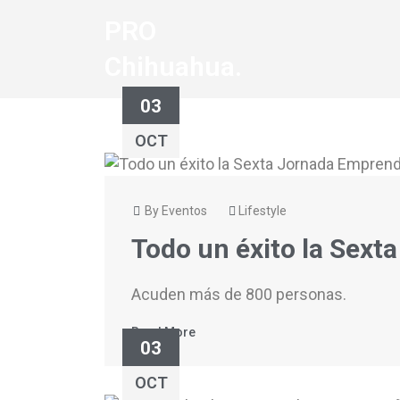
PRO
Chihuahua.
03
OCT
By Eventos
Lifestyle
Todo un éxito la Sex
Acuden más de 800 personas.
Read More
03
OCT