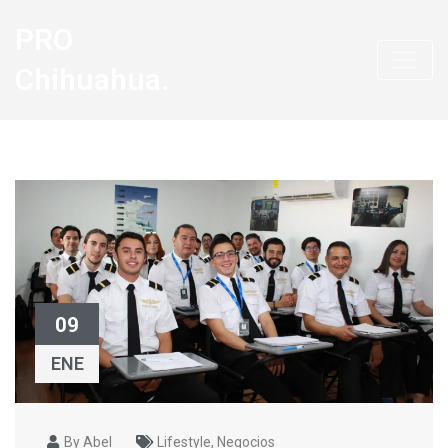
PRO
Chihuahua.
09
ENE
By Abel
Lifestyle
,
Negocios