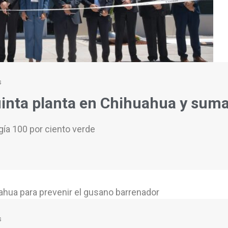
s
uinta planta en Chihuahua y sum
gía 100 por ciento verde
s