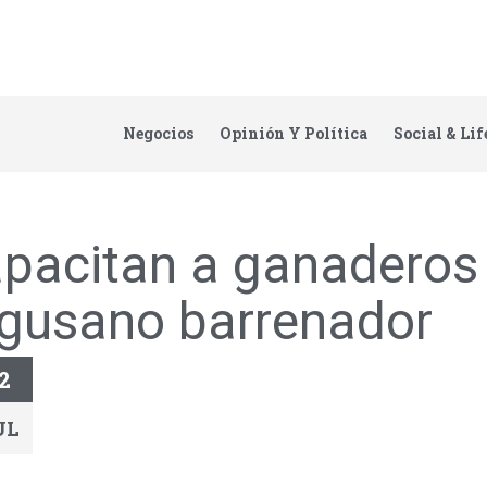
Negocios
Opinión Y Política
Social & Lif
pacitan a ganaderos 
 gusano barrenador
2
UL