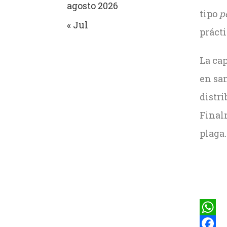
agosto 2026
tipo
p
« Jul
prácti
La ca
en sa
distri
Finalm
plaga.
What