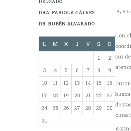
DELGADO
By Adr
DRA. FABIOLA GÁLVEZ
DR. RUBÉN ALVARADO
Con e
L
M
X
J
V
S
D
coordi
sur de
1
2
atenci
3
4
5
6
7
8
9
10
11
12
13
14
15
16
Durant
busca 
17
18
19
20
21
22
23
destac
24
25
26
27
28
29
30
curar
31
Asimi