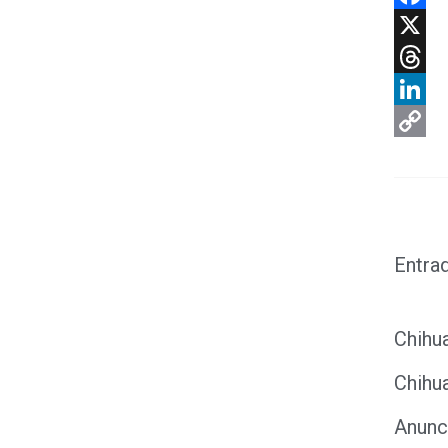
Faceb
X
Threa
Linke
Copy
Link
Entra
Chihu
Chihu
Anunc