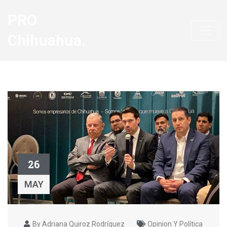
PRO
Chihuahua.
26
MAY
By Adriana Quiroz Rodríguez
Opinion Y Política