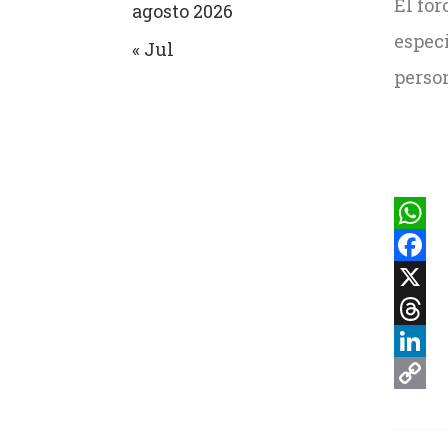
El for
agosto 2026
espec
« Jul
perso
What
Faceb
X
Threa
Linke
Copy
Link