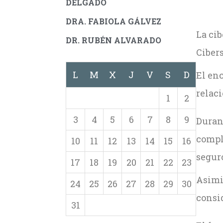
DELGADO
DRA. FABIOLA GÁLVEZ
La cib
DR. RUBÉN ALVARADO
Cibers
L
M
X
J
V
S
D
El enc
relaci
1
2
3
4
5
6
7
8
9
Durant
comple
10
11
12
13
14
15
16
seguro
17
18
19
20
21
22
23
Asimi
24
25
26
27
28
29
30
consid
31