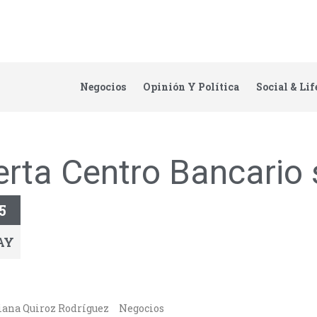
Negocios
Opinión Y Política
Social & Lif
erta Centro Bancario 
5
AY
iana Quiroz Rodríguez
Negocios