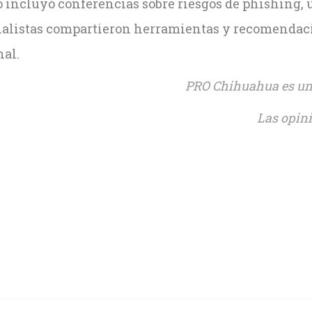
o incluyó conferencias sobre riesgos de phishing, u
ialistas compartieron herramientas y recomendacio
nal.
PRO Chihuahua es una
Las opini
sApp
ook
ds
dIn