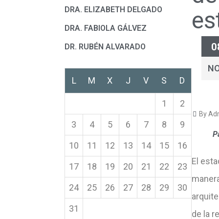
DRA. ELIZABETH DELGADO
es
DRA. FABIOLA GÁLVEZ
0
DR. RUBÉN ALVARADO
N
L
M
X
J
V
S
D
1
2
By Adr
3
4
5
6
7
8
9
P
10
11
12
13
14
15
16
El est
17
18
19
20
21
22
23
manera 
24
25
26
27
28
29
30
arquite
31
de la r