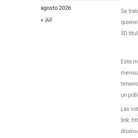
agosto 2026
Se tra
« Jul
quienes
3D titu
Este m
mensua
teniend
un públ
Las vot
link:
ht
diseno