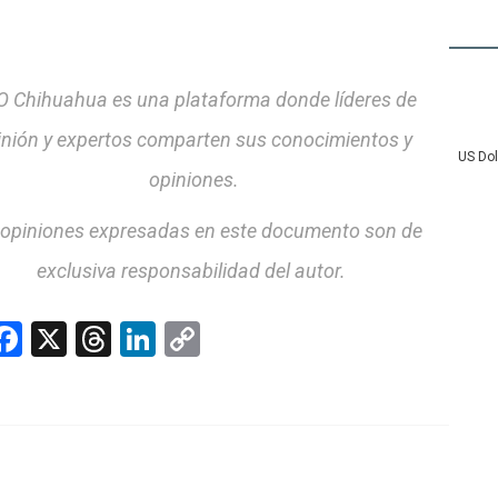
 Chihuahua es una plataforma donde líderes de
inión y expertos comparten sus conocimientos y
US Do
opiniones.
 opiniones expresadas en este documento son de
exclusiva responsabilidad del autor.
hatsApp
Facebook
X
Threads
LinkedIn
Copy
Link