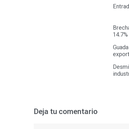
Entrad
Brecha
14.7%
Guadal
export
Desmie
indust
Deja tu comentario