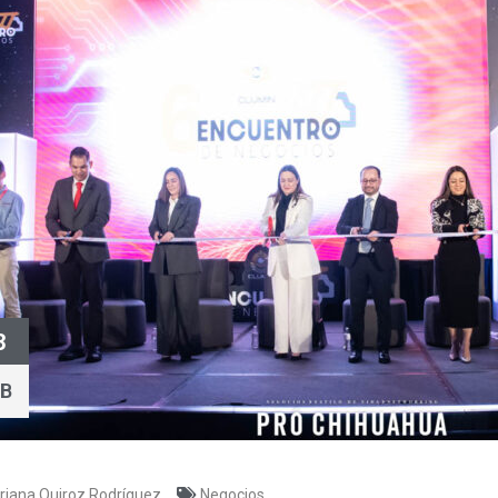
3
EB
riana Quiroz Rodríguez
Negocios