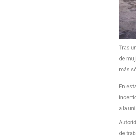
Tras un
de muj
más sól
En esta
incert
a la un
Autori
de tra