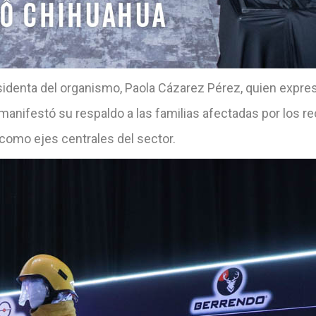
identa del organismo, Paola Cázarez Pérez, quien expre
manifestó su respaldo a las familias afectadas por los r
 como ejes centrales del sector.