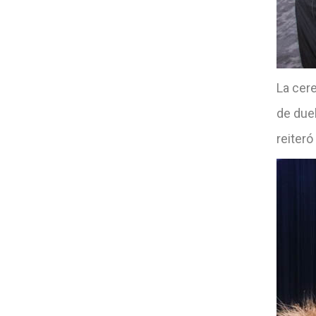
La cer
de due
reiteró