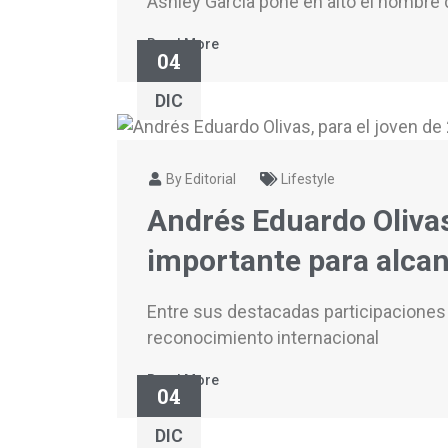
Ashley García pone en alto el nombre 
Read More
04
DIC
By Editorial
Lifestyle
Andrés Eduardo Olivas
importante para alcan
Entre sus destacadas participacione
reconocimiento internacional
Read More
04
DIC