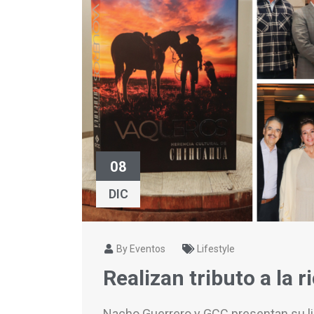
08
DIC
By Eventos
Lifestyle
Realizan tributo a la 
Nacho Guerrero y GCC presentan su li