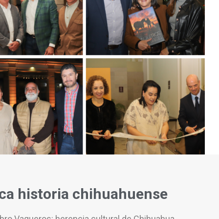
rica historia chihuahuense
bro Vaqueros: herencia cultural de Chihuahua.