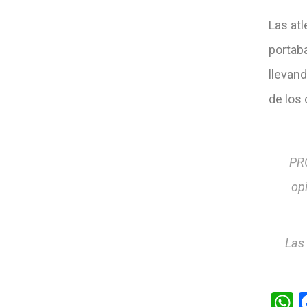
Las atl
portaba
llevan
de los
PRO
op
Las
W