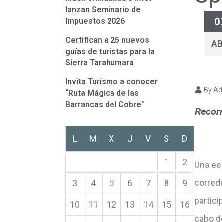
lanzan Seminario de
0
Impuestos 2026
Certifican a 25 nuevos
A
guías de turistas para la
Sierra Tarahumara
Invita Turismo a conocer
By Ad
“Ruta Mágica de las
Barrancas del Cobre”
Recorr
L
M
X
J
V
S
D
1
2
Una es
corredo
3
4
5
6
7
8
9
partici
10
11
12
13
14
15
16
cabo d