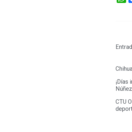
Entrad
Chihua
¡Días 
Núñez
CTU O
deport