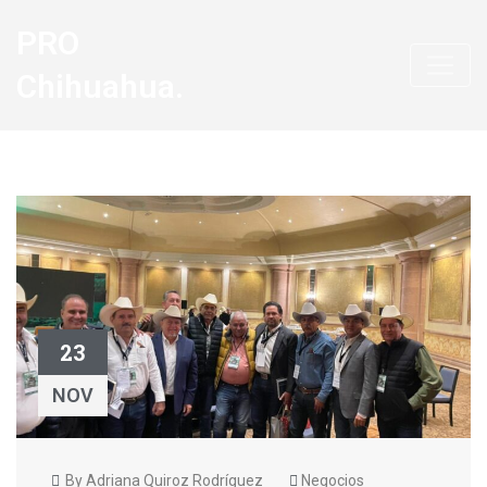
PRO
Chihuahua.
23
NOV
By Adriana Quiroz Rodríguez
Negocios