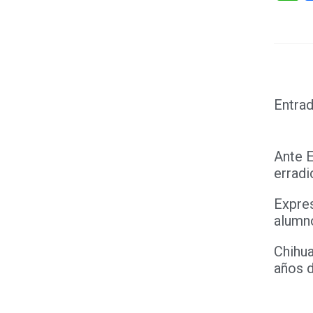
Entrad
Ante 
erradi
Expres
alumn
Chihua
años 