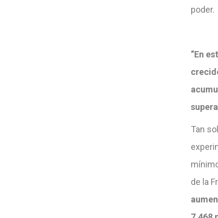
poder.
“En es
crecid
acumul
superar
Tan so
experim
mínimo 
de la F
aument
7,468 