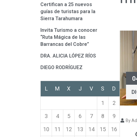
Certifican a 25 nuevos
guías de turistas para la
Sierra Tarahumara
Invita Turismo a conocer
“Ruta Mágica de las
Barrancas del Cobre”
DRA. ALICIA LÓPEZ RÍOS
DIEGO RODRÍGUEZ
0
L
M
X
J
V
S
D
D
1
2
3
4
5
6
7
8
9
By Ad
10
11
12
13
14
15
16