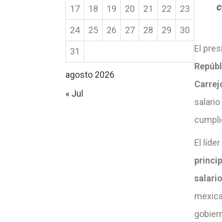
c
17
18
19
20
21
22
23
24
25
26
27
28
29
30
El pres
31
Repúbl
agosto 2026
Carrej
« Jul
salari
cumplid
El líde
princi
salari
mexica
gobiern