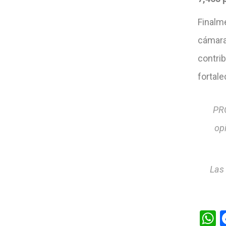
Finalme
cámara
contri
fortale
PRO
op
Las
W