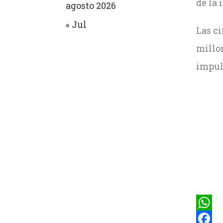
de la 
agosto 2026
« Jul
Las ci
millon
impul
What