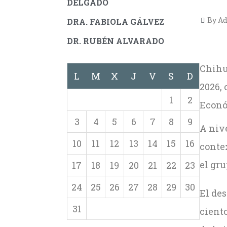
DELGADO
By Ad
DRA. FABIOLA GÁLVEZ
DR. RUBÉN ALVARADO
Chihu
L
M
X
J
V
S
D
2026, 
1
2
Económ
3
4
5
6
7
8
9
A nive
10
11
12
13
14
15
16
conte
el gr
17
18
19
20
21
22
23
24
25
26
27
28
29
30
El de
31
ciento