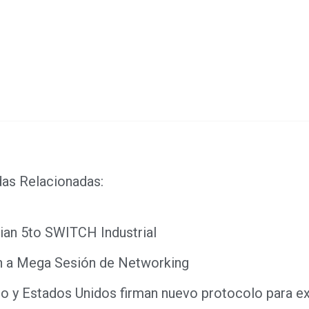
ook
ds
dIn
das Relacionadas:
ian 5to SWITCH Industrial
an a Mega Sesión de Networking
o y Estados Unidos firman nuevo protocolo para e