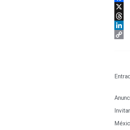
Faceb
X
Threa
Linke
Copy
Link
Entra
Anunc
Invit
Méxic