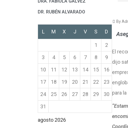
DRA. FABIOLA GÁLVEZ
DR. RUBÉN ALVARADO
By Adr
L
M
X
J
V
S
D
Aseg
1
2
El rec
3
4
5
6
7
8
9
dijo sa
10
11
12
13
14
15
16
empres
17
18
19
20
21
22
23
englob
para la 
24
25
26
27
28
29
30
“Estam
31
encomi
agosto 2026
Coordi