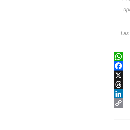
op
Las
Whats
Faceb
X
Threa
Linked
Copy
Link