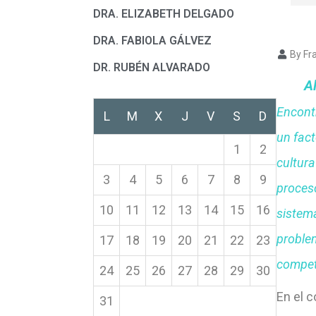
DRA. ELIZABETH DELGADO
DRA. FABIOLA GÁLVEZ
By Fra
DR. RUBÉN ALVARADO
A
Encontr
L
M
X
J
V
S
D
un fact
1
2
cultura
3
4
5
6
7
8
9
proces
10
11
12
13
14
15
16
sistemá
proble
17
18
19
20
21
22
23
competi
24
25
26
27
28
29
30
En el c
31