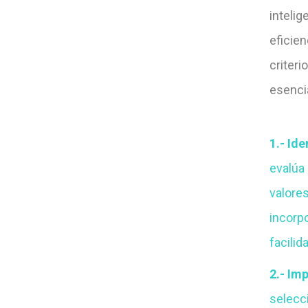
intelig
eficien
criteri
esencia
1.- Ide
evalúa 
valores
incorpo
facilid
2.- Im
selecc