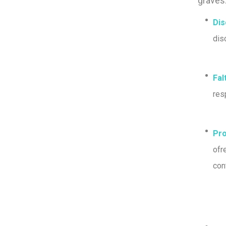
graves
Dis
dis
Fal
res
Pro
ofr
con