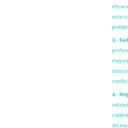
eficaci
este c
proble
3.- Re
profesi
mayore
rotació
conflic
4.- Mej
valores
colabo
del eq