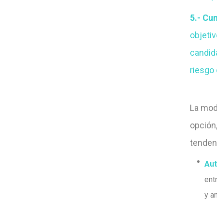
5.- Cu
objeti
candid
riesgo
La mod
opción,
tenden
Aut
ent
y a