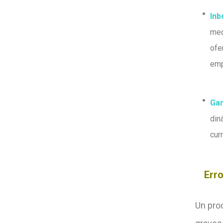
Inb
med
ofe
em
Gam
din
cur
Err
Un pro