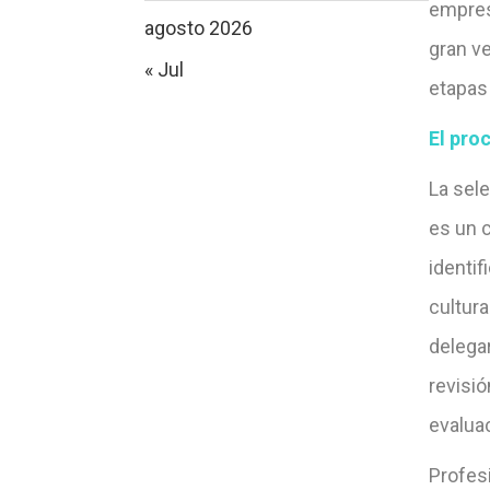
empres
agosto 2026
gran ve
« Jul
etapas
El pro
La sele
es un 
identif
cultur
delega
revisió
evaluac
Profes