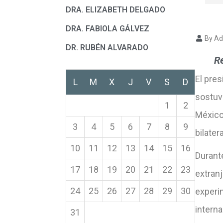
DRA. ELIZABETH DELGADO
DRA. FABIOLA GÁLVEZ
By Ad
DR. RUBÉN ALVARADO
Re
El pre
L
M
X
J
V
S
D
sostuv
1
2
México,
3
4
5
6
7
8
9
bilater
10
11
12
13
14
15
16
Durante
17
18
19
20
21
22
23
extran
24
25
26
27
28
29
30
experi
intern
31