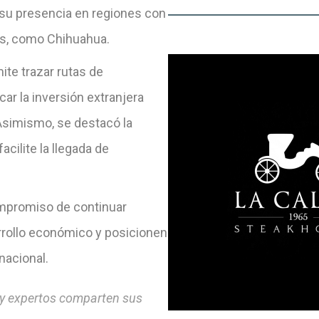
 su presencia en regiones con
as, como Chihuahua.
te trazar rutas de
ar la inversión extranjera
 Asimismo, se destacó la
cilite la llegada de
compromiso de continuar
rollo económico y posicionen
nacional.
 y expertos comparten sus