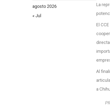
La rep
agosto 2026
potenc
« Jul
El CCE
coopera
directa
importa
empres
Al fina
articu
a Chihu
PR