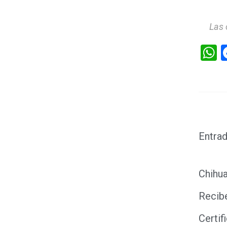
Las 
W
Entrad
Chihua
Recibe
Certif