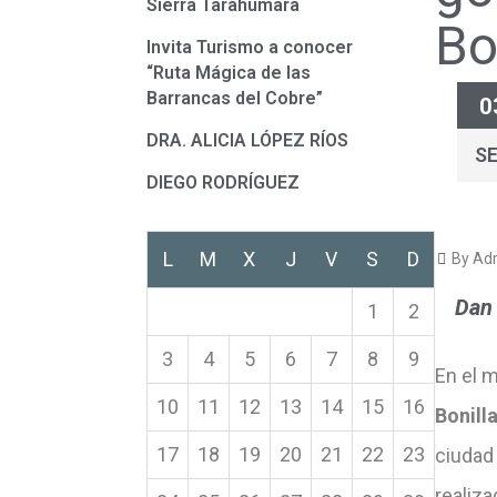
Sierra Tarahumara
Bo
Invita Turismo a conocer
“Ruta Mágica de las
Barrancas del Cobre”
0
DRA. ALICIA LÓPEZ RÍOS
S
DIEGO RODRÍGUEZ
L
M
X
J
V
S
D
By Adr
Dan 
1
2
3
4
5
6
7
8
9
En el 
10
11
12
13
14
15
16
Bonill
17
18
19
20
21
22
23
ciudad
realiz