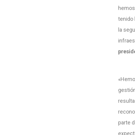
hemos 
tenido 
la seg
infraes
presid
«Hemos
gestió
result
recono
parte d
expect