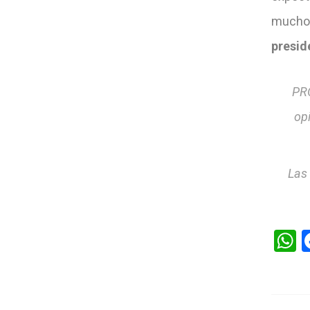
muchos
presid
PRO
op
Las
W