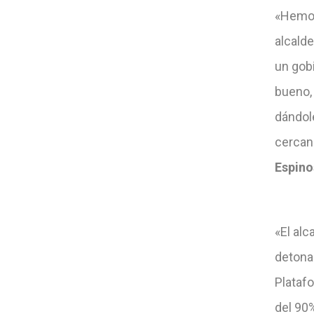
«Hemos
alcalde
un gobi
bueno, 
dándole
cercan
Espino
«El al
detona
Platafo
del 90%