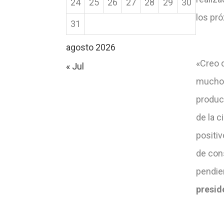
24
25
26
27
28
29
30
los pró
31
agosto 2026
«Creo q
« Jul
mucho a
product
de la c
positiv
de cons
pendie
presid