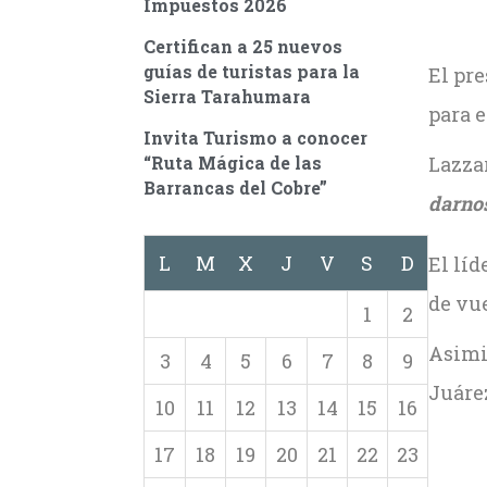
Impuestos 2026
Certifican a 25 nuevos
guías de turistas para la
El pr
Sierra Tarahumara
para 
Invita Turismo a conocer
“Ruta Mágica de las
Lazzar
Barrancas del Cobre”
darnos
L
M
X
J
V
S
D
El lí
de vue
1
2
Asimi
3
4
5
6
7
8
9
Juáre
10
11
12
13
14
15
16
17
18
19
20
21
22
23