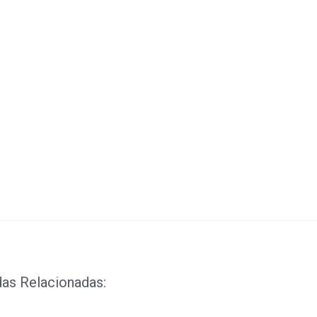
sApp
ook
ds
dIn
das Relacionadas: