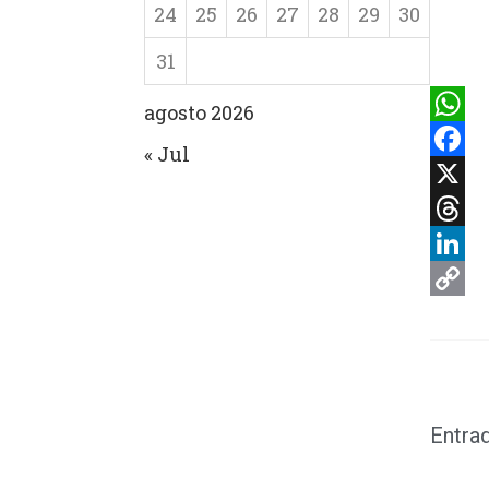
24
25
26
27
28
29
30
31
agosto 2026
What
« Jul
Faceb
X
Threa
Linke
Copy
Link
Entra