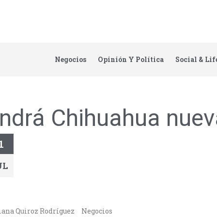
Negocios
Opinión Y Política
Social & Lif
ndrá Chihuahua nuev
1
UL
iana Quiroz Rodríguez
Negocios