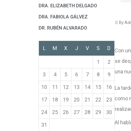
DRA. ELIZABETH DELGADO
DRA. FABIOLA GÁLVEZ
By Adr
DR. RUBÉN ALVARADO
L
M
X
J
V
S
D
Con un
se des
1
2
una nu
3
4
5
6
7
8
9
10
11
12
13
14
15
16
La tard
como m
17
18
19
20
21
22
23
realiz
24
25
26
27
28
29
30
Al habl
31