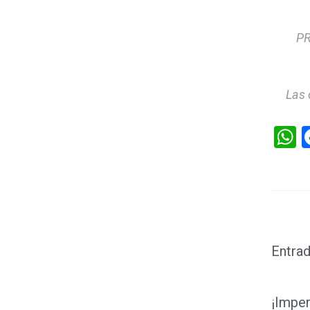
PR
Las 
W
Entrad
¡Imper