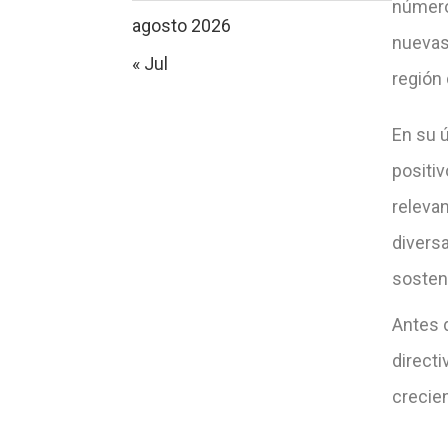
número
agosto 2026
nuevas
« Jul
región
En su 
positiv
relevan
divers
sosteni
Antes d
directi
crecien