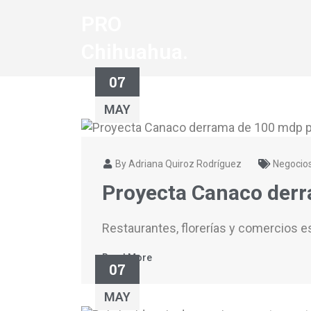
PRO
Chihuahua.
07
MAY
By Adriana Quiroz Rodríguez
Negocio
Proyecta Canaco derr
Restaurantes, florerías y comercios 
Read More
07
MAY