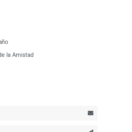
 año
e la Amistad