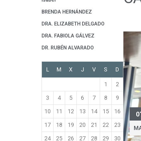
BRENDA HERNÁNDEZ
DRA. ELIZABETH DELGADO
DRA. FABIOLA GÁLVEZ
DR. RUBÉN ALVARADO
L
M
X
J
V
S
D
1
2
3
4
5
6
7
8
9
10
11
12
13
14
15
16
0
17
18
19
20
21
22
23
M
24
25
26
27
28
29
30