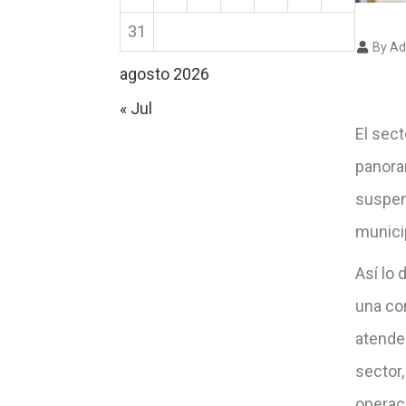
31
By Ad
agosto 2026
« Jul
El sec
panora
suspen
municip
Así lo 
una co
atende
sector
operac