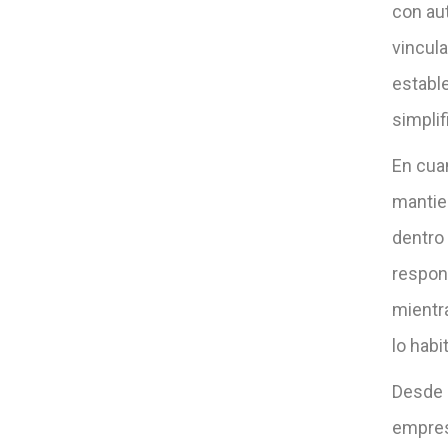
con aut
vincula
establ
simplif
En cua
mantie
dentro 
respon
mientr
lo habit
Desde 
empres