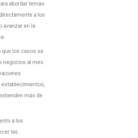
 para abordar temas
 directamente a los
o avanzar en la
ca.
ó que los casos se
os negocios al mes
rvaciones
 establecimientos,
 extienden más de
ento a los
ecer las