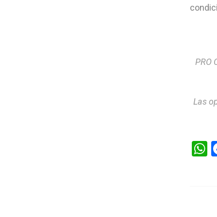
condic
PRO C
Las op
W