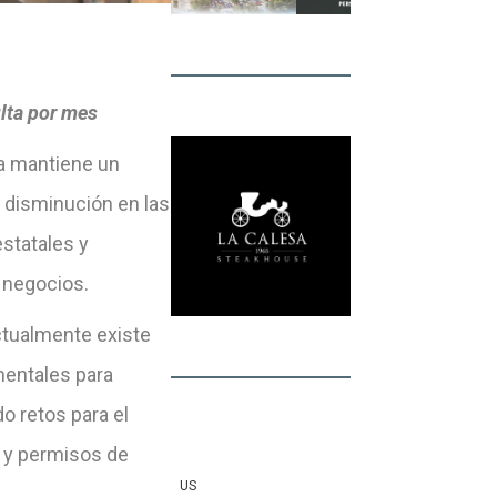
lta por mes
a mantiene un
 disminución en las
statales y
s negocios.
actualmente existe
mentales para
o retos para el
s y permisos de
US