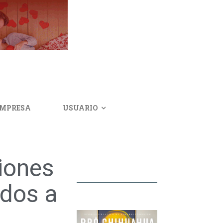
IMPRESA
USUARIO
iones
ados a