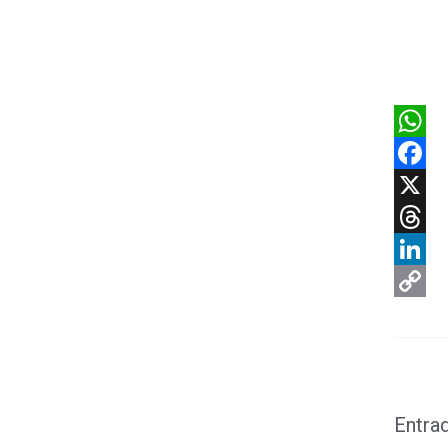
What
Faceb
X
Threa
Linke
Copy
Link
Entra