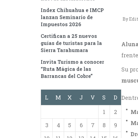
Index Chihuahua e IMCP
lanzan Seminario de
By Edit
Impuestos 2026
Certifican a 25 nuevos
guías de turistas para la
Aluna
Sierra Tarahumara
frente
Invita Turismo a conocer
“Ruta Mágica de las
Su pro
Barrancas del Cobre”
muscu
L
M
X
J
V
S
D
Dentro
1
2
Ma
Ma
3
4
5
6
7
8
9
Dr