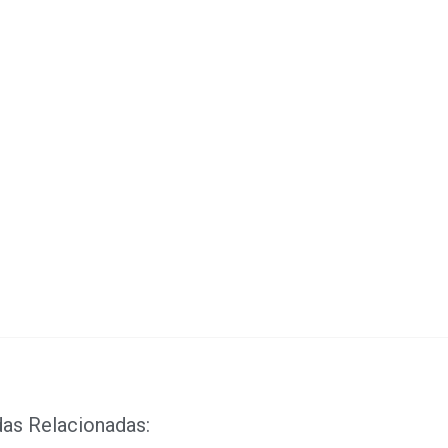
sApp
ook
ds
dIn
das Relacionadas: