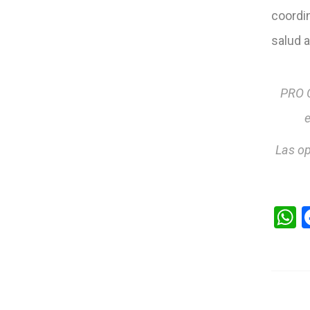
coordi
salud a
PRO C
e
Las op
W