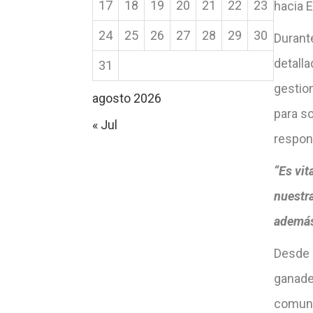
17
18
19
20
21
22
23
hacia 
24
25
26
27
28
29
30
Durant
detalla
31
gestio
agosto 2026
para so
« Jul
respons
“Es vit
nuestra
además
Desde e
ganade
comuni