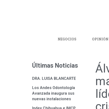
NEGOCIOS
OPINIÓN
Ál
Últimas Noticias
ma
DRA. LUISA BLANCARTE
Los Andes Odontología
lí
Avanzada inaugura sus
nuevas instalaciones
cr
Index Chihuahua e IMCP