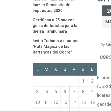
lanzan Seminario de
2
Impuestos 2026
Certifican a 25 nuevos
M
guías de turistas para la
Sierra Tarahumara
Invita Turismo a conocer
By Adr
“Ruta Mágica de las
Barrancas del Cobre”
UGRCh
L
M
X
J
V
S
D
El pre
1
2
(UGRCh)
3
4
5
6
7
8
9
líderes
10
11
12
13
14
15
16
ganade