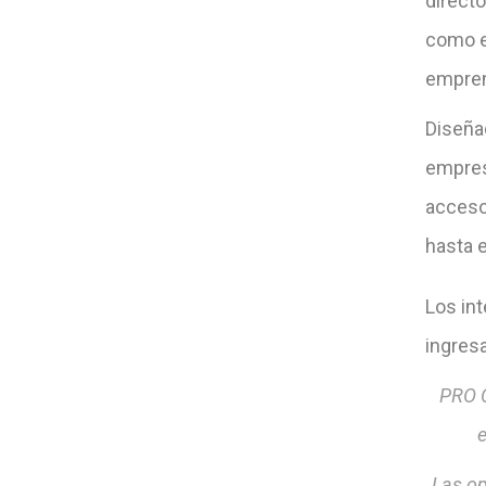
direct
como e
emprend
Diseña
empres
acceso
hasta 
Los in
ingres
PRO C
e
Las op