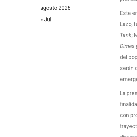
agosto 2026
Este en
« Jul
Lazo, 
Tank
; 
Dimes y
del po
serán c
emerge
La pre
finali
con pr
trayect