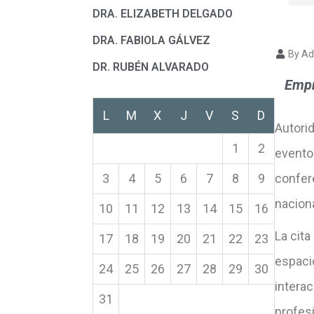
DRA. ELIZABETH DELGADO
DRA. FABIOLA GÁLVEZ
By Ad
DR. RUBÉN ALVARADO
Empr
L
M
X
J
V
S
D
Autori
1
2
evento
3
4
5
6
7
8
9
confer
naciona
10
11
12
13
14
15
16
La cit
17
18
19
20
21
22
23
espacio
24
25
26
27
28
29
30
interac
31
profesi