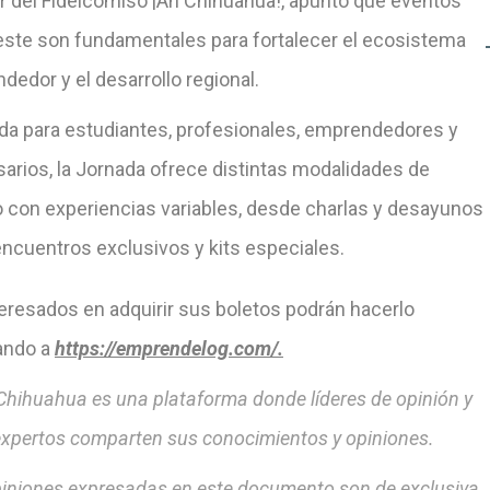
or del Fideicomiso ¡Ah Chihuahua!, apuntó que eventos
ste son fundamentales para fortalecer el ecosistema
edor y el desarrollo regional.
da para estudiantes, profesionales, emprendedores y
arios, la Jornada ofrece distintas modalidades de
 con experiencias variables, desde charlas y desayunos
encuentros exclusivos y kits especiales.
teresados en adquirir sus boletos podrán hacerlo
ando a
https://emprendelog.com/
.
hihuahua es una plataforma donde líderes de opinión y
xpertos comparten sus conocimientos y opiniones.
iniones expresadas en este documento son de exclusiva