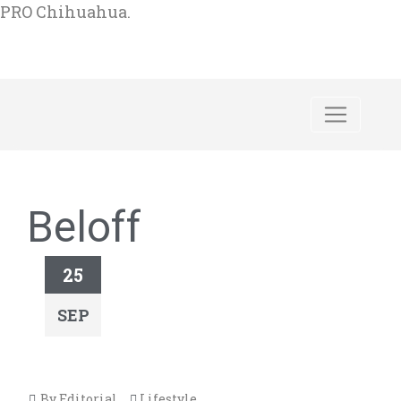
PRO Chihuahua.
Beloff
25
SEP
By Editorial
Lifestyle