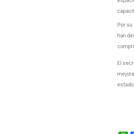
espaci
capacit
Por su
han de
compro
El secr
mejora
estado