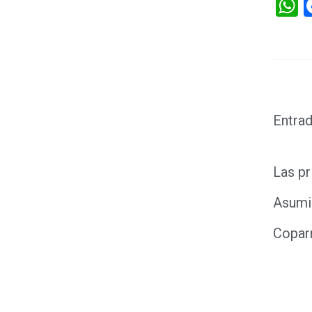
W
Entrad
Las pr
Asumir
Coparm