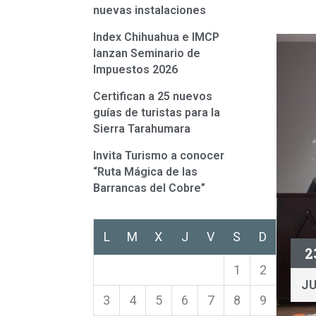
nuevas instalaciones
Index Chihuahua e IMCP
lanzan Seminario de
Impuestos 2026
Certifican a 25 nuevos
guías de turistas para la
Sierra Tarahumara
Invita Turismo a conocer
“Ruta Mágica de las
Barrancas del Cobre”
L
M
X
J
V
S
D
2
1
2
J
3
4
5
6
7
8
9