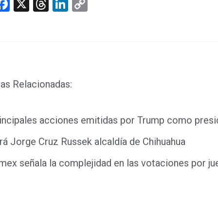
hatsApp
Facebook
X
Threads
LinkedIn
Copy
Link
as Relacionadas:
incipales acciones emitidas por Trump como presi
á Jorge Cruz Russek alcaldía de Chihuahua
ex señala la complejidad en las votaciones por j