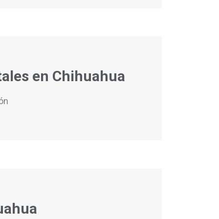
atales en Chihuahua
ión
huahua