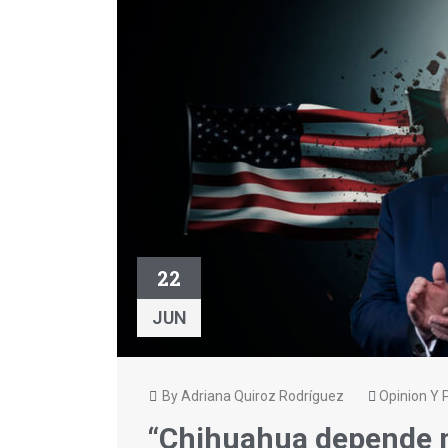
22
JUN
By Adriana Quiroz Rodríguez
Opinion Y P
“Chihuahua depende m