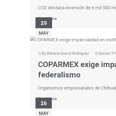
CCE destaca inversión de 6 mil 500 mi
Read More
29
MAY
By Adriana Quiroz Rodríguez
Opinion Y P
COPARMEX exige imparc
federalismo
Organismos empresariales de Chihuahua
Read More
26
MAY