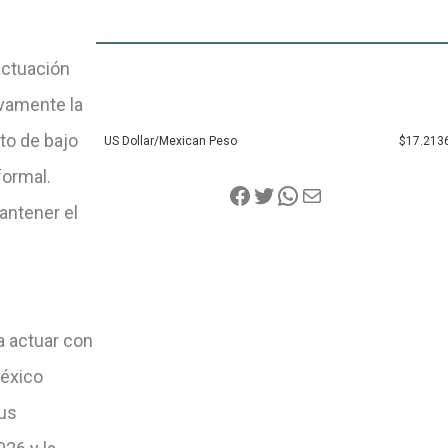
actuación
ivamente la
to de bajo
US Dollar/Mexican Peso
$17.213
ormal.
antener el
a actuar con
México
sus