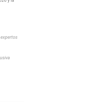
026 y la
 expertos
usiva