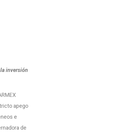
la inversión
PARMEX
tricto apego
éneos e
ernadora de