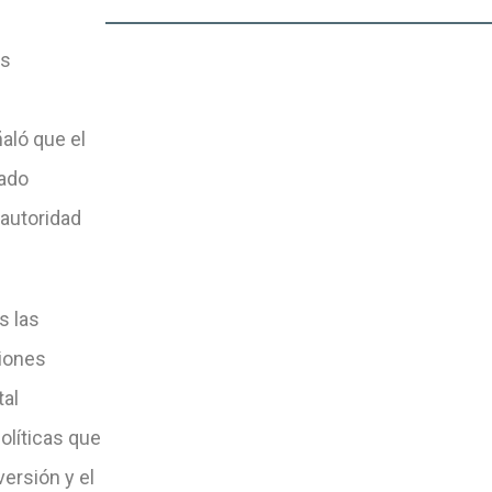
os
aló que el
rado
 autoridad
s las
ciones
tal
olíticas que
versión y el