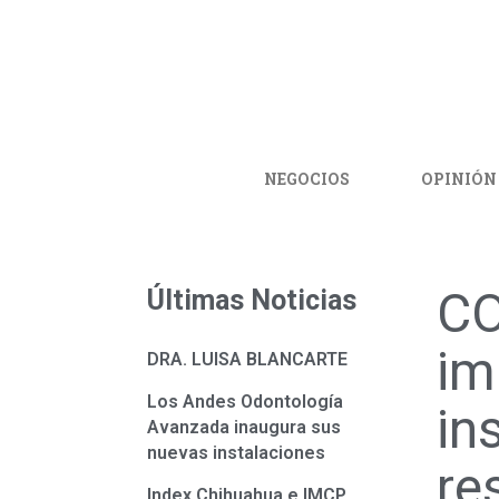
NEGOCIOS
OPINIÓN
CO
Últimas Noticias
im
DRA. LUISA BLANCARTE
Los Andes Odontología
in
Avanzada inaugura sus
nuevas instalaciones
re
Index Chihuahua e IMCP