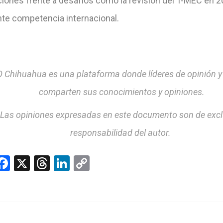
ciones frente a desafíos como la revisión del T-MEC en 2
nte competencia internacional.
 Chihuahua es una plataforma donde líderes de opinión y
comparten sus conocimientos y opiniones.
Las opiniones expresadas en este documento son de excl
responsabilidad del autor.
hatsApp
Facebook
X
Threads
LinkedIn
Copy
Link