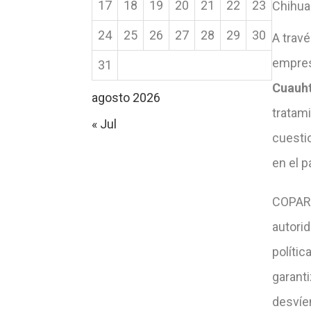
17
18
19
20
21
22
23
Chihua
24
25
26
27
28
29
30
A trav
empres
31
Cuauht
agosto 2026
tratam
« Jul
cuesti
en el p
COPARM
autorid
políti
garanti
desvíen