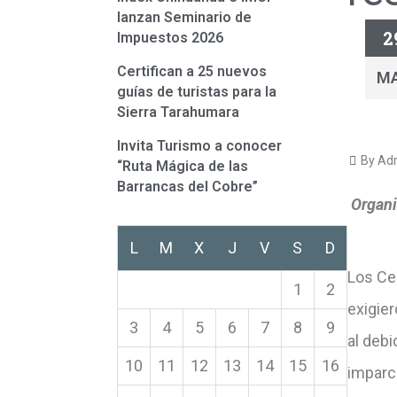
lanzan Seminario de
2
Impuestos 2026
Certifican a 25 nuevos
M
guías de turistas para la
Sierra Tarahumara
Invita Turismo a conocer
By Adr
“Ruta Mágica de las
Barrancas del Cobre”
Organi
L
M
X
J
V
S
D
Los Ce
1
2
exigier
3
4
5
6
7
8
9
al deb
10
11
12
13
14
15
16
imparc