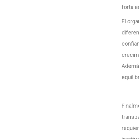
fortale
El org
diferen
confian
crecim
Además
equilib
Finalm
transpa
requier