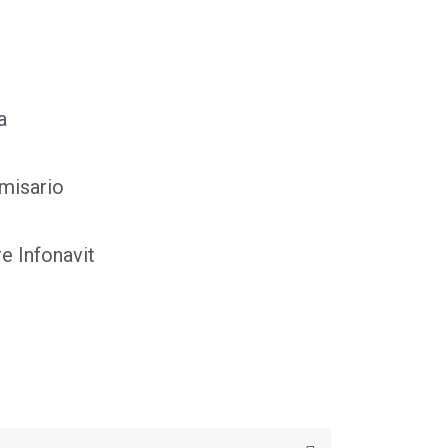
a
omisario
e Infonavit