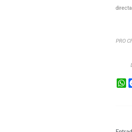
directa
PRO Ch
W
Entrad