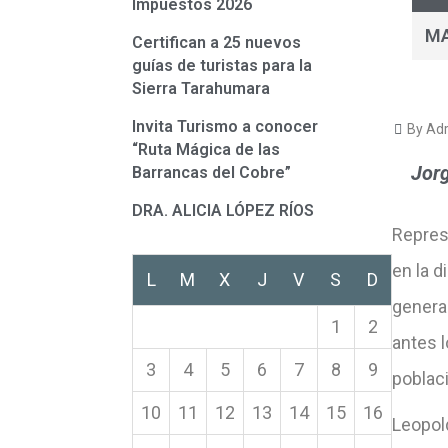
Impuestos 2026
M
Certifican a 25 nuevos
guías de turistas para la
Sierra Tarahumara
Invita Turismo a conocer
By Adr
“Ruta Mágica de las
Jorg
Barrancas del Cobre”
DRA. ALICIA LÓPEZ RÍOS
Repres
en la 
L
M
X
J
V
S
D
general
1
2
antes l
3
4
5
6
7
8
9
poblac
10
11
12
13
14
15
16
Leopol