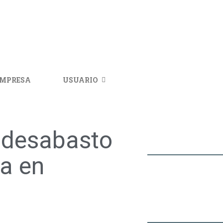
IMPRESA
USUARIO
 desabasto
na en