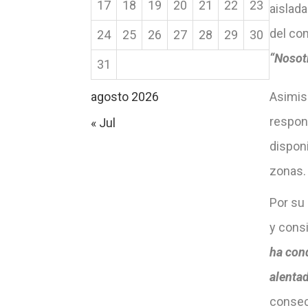
17
18
19
20
21
22
23
aislada
del co
24
25
26
27
28
29
30
“Nosot
31
agosto 2026
Asimis
respons
« Jul
dispon
zonas.
Por su 
y cons
ha con
alenta
consec