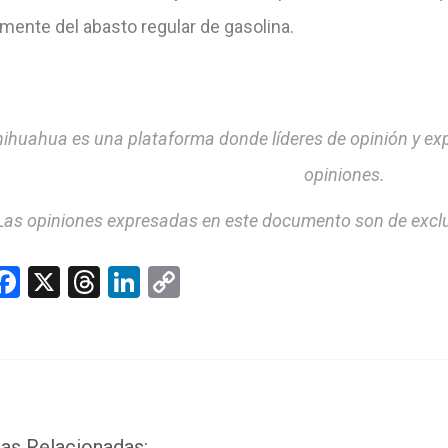
mente del abasto regular de gasolina.
ihuahua es una plataforma donde líderes de opinión y ex
opiniones.
Las opiniones expresadas en este documento son de exclu
hatsApp
Facebook
X
Threads
LinkedIn
Copy
Link
as Relacionadas: