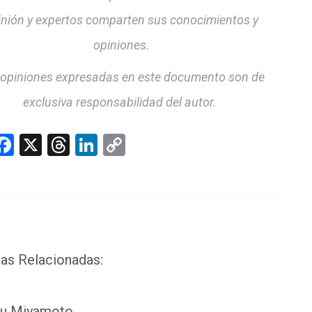
inión y expertos comparten sus conocimientos y
opiniones.
 opiniones expresadas en este documento son de
exclusiva responsabilidad del autor.
hatsApp
Facebook
X
Threads
LinkedIn
Copy
Link
as Relacionadas:
ru Miyamoto