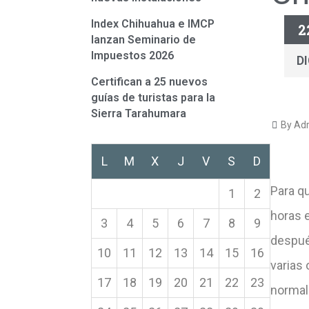
Index Chihuahua e IMCP
2
lanzan Seminario de
Impuestos 2026
D
Certifican a 25 nuevos
guías de turistas para la
Sierra Tarahumara
By Adr
L
M
X
J
V
S
D
Para qu
1
2
horas 
3
4
5
6
7
8
9
despué
10
11
12
13
14
15
16
varias
17
18
19
20
21
22
23
normal