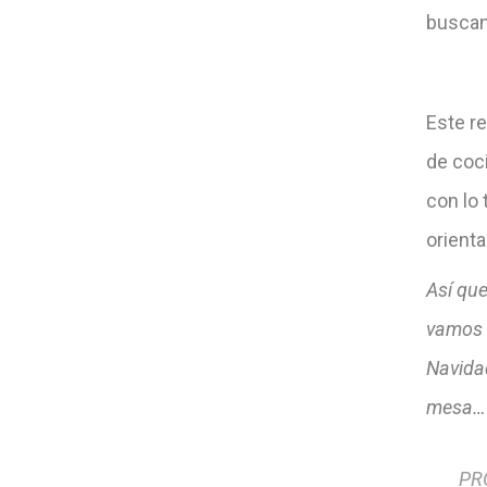
buscan
Este re
de coc
con lo 
orienta
Así que
vamos 
Navida
mesa… y
PRO