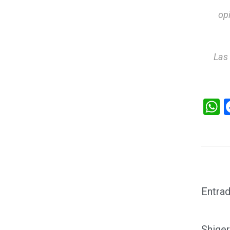
op
Las
W
Entrad
Shige