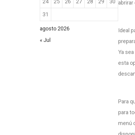
24
25
26
27
28
29
30
abrirar
31
agosto 2026
Ideal 
« Jul
prepar
Ya sea 
esta o
descan
Para q
para to
menú c
disponi