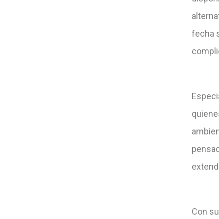
alterna
fecha 
compli
Especi
quiene
ambient
pensad
extend
Con su