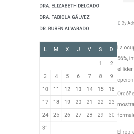
DRA. ELIZABETH DELGADO
DRA. FABIOLA GÁLVEZ
By Adr
DR. RUBÉN ALVARADO
La ocu
L
M
X
J
V
S
D
56%, i
1
2
el líd
3
4
5
6
7
8
9
opcion
10
11
12
13
14
15
16
Ordóñe
17
18
19
20
21
22
23
mostra
24
25
26
27
28
29
30
formale
31
El rep