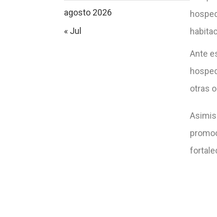
agosto 2026
hospeda
« Jul
habita
Ante es
hosped
otras 
Asimis
promoci
fortale