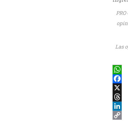
PRO 
opin
Las o
What
Faceb
X
Threa
Linke
Copy