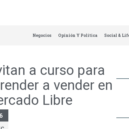
Negocios
Opinión Y Política
Social & Lif
vitan a curso para
render a vender en
rcado Libre
6
IC