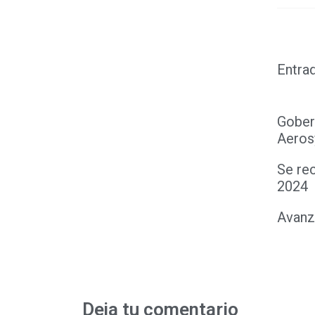
Link
Entra
Gober
Aeros
Se re
2024
Avanza
Deja tu comentario