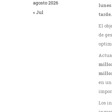
agosto 2026
lunes 
« Jul
tarde
El obj
de ges
optimi
Actua
millo
millo
en un
impor
Los in
ingre