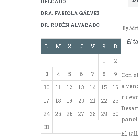
DELGADO
DRA. FABIOLA GÁLVEZ
DR. RUBÉN ALVARADO
By Adr
El t
L
M
X
J
V
S
D
1
2
3
4
5
6
7
8
9
Con el
a vend
10
11
12
13
14
15
16
nuevo
17
18
19
20
21
22
23
Desar
24
25
26
27
28
29
30
panel
31
El tal