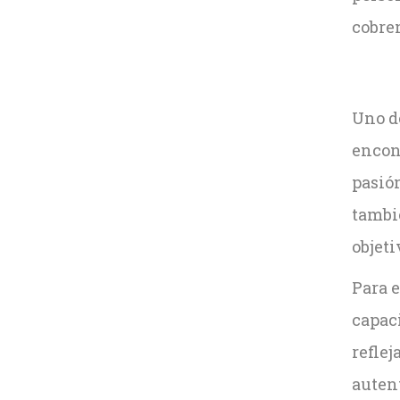
cobre
Uno de
encont
pasión
tambi
objeti
Para e
capaci
reflej
autent