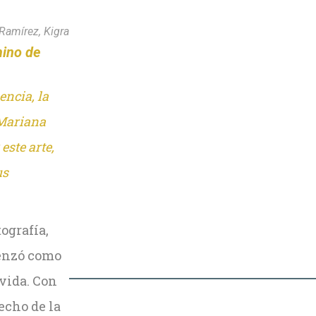
 Ramírez, Kigra
mino de
encia, la
 Mariana
este arte,
us
ografía,
menzó como
 vida. Con
echo de la