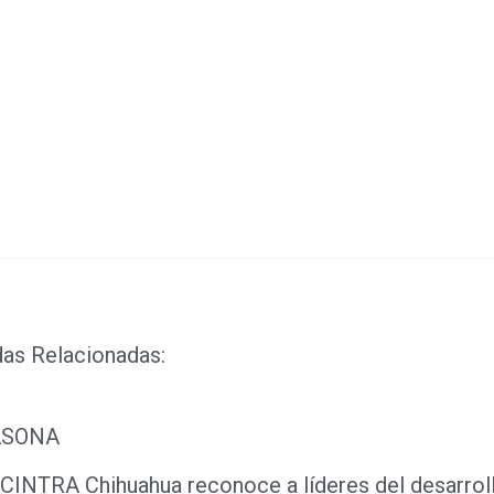
sApp
ook
ds
dIn
das Relacionadas:
ASONA
INTRA Chihuahua reconoce a líderes del desarrol