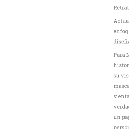
Retrat
Actua
enfoqu
diseñ
Para M
histo
su vis
máscar
sient
verdad
un pa
perso