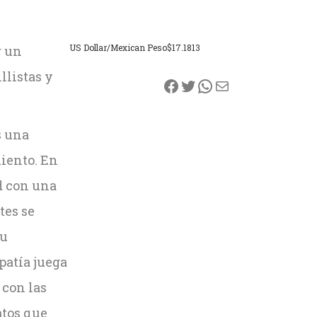
US Dollar/Mexican Peso
$17.1813
r un
llistas y
Facebook
Twitter
WhatsApp
Correo electrónico
s una
iento. En
d con una
tes se
su
patía juega
 con las
atos que