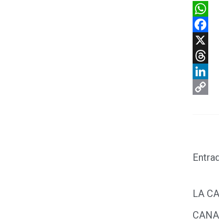
What
Faceb
X
Threa
Linke
Copy
Link
Entra
LA C
CANAC