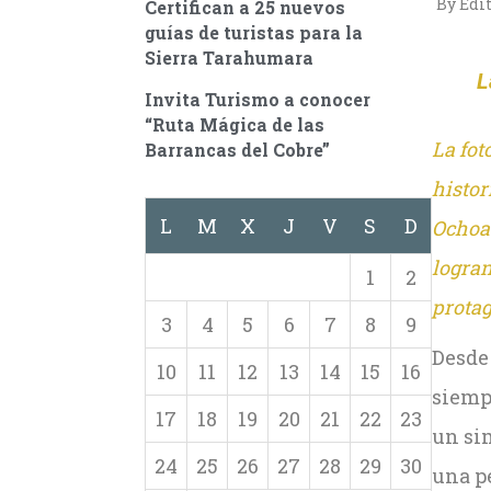
By Edi
Certifican a 25 nuevos
guías de turistas para la
Sierra Tarahumara
L
Invita Turismo a conocer
“Ruta Mágica de las
La fot
Barrancas del Cobre”
histor
L
M
X
J
V
S
D
Ochoa 
logran
1
2
protag
3
4
5
6
7
8
9
Desde 
10
11
12
13
14
15
16
siemp
17
18
19
20
21
22
23
un sim
24
25
26
27
28
29
30
una pe