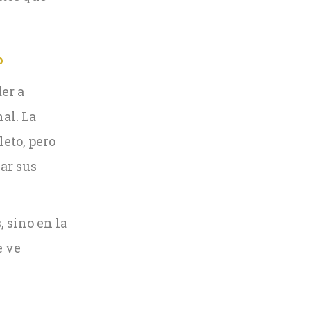
o
er a
nal. La
leto, pero
ar sus
, sino en la
e ve