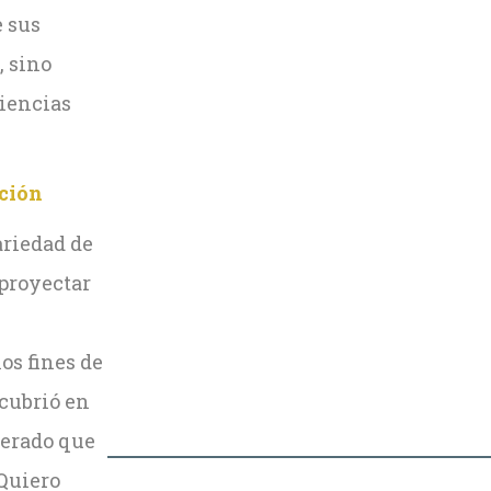
e sus
, sino
iencias
ación
ariedad de
 proyectar
os fines de
cubrió en
perado que
 Quiero