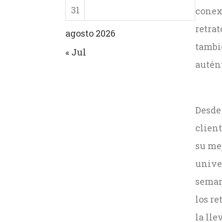
31
conexi
retrat
agosto 2026
tambi
« Jul
autént
Desde
client
su mej
unive
seman
los r
la lle