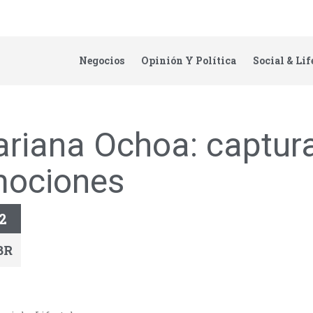
Negocios
Opinión Y Política
Social & Lif
riana Ochoa: captur
ociones
2
BR