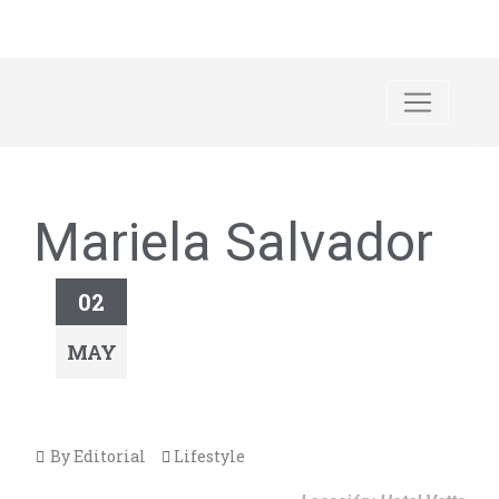
Mariela Salvador
02
MAY
By Editorial
Lifestyle