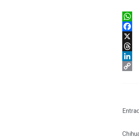
What
Faceb
X
Threa
Linke
Copy
Link
Entra
Chihu