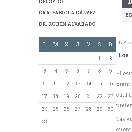
1
DELGADO
DRA. FABIOLA GÁLVEZ
E
DR. RUBÉN ALVARADO
By Adr
L
M
X
J
V
S
D
Los 
1
2
3
4
5
6
7
8
9
El es
10
11
12
13
14
15
16
prem
cual b
17
18
19
20
21
22
23
prefer
24
25
26
27
28
29
30
Las vo
31
enero 