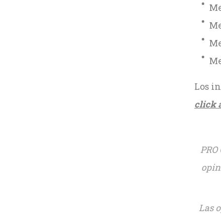
Me
Me
Me
Me
Los i
click 
PRO 
opin
Las o