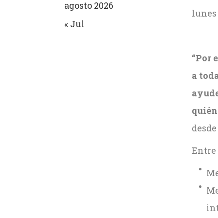
agosto 2026
lunes 
« Jul
“Por e
a toda
ayude
quién
desde 
Entre 
Me
Me
in