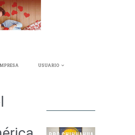
IMPRESA
USUARIO
l
érica