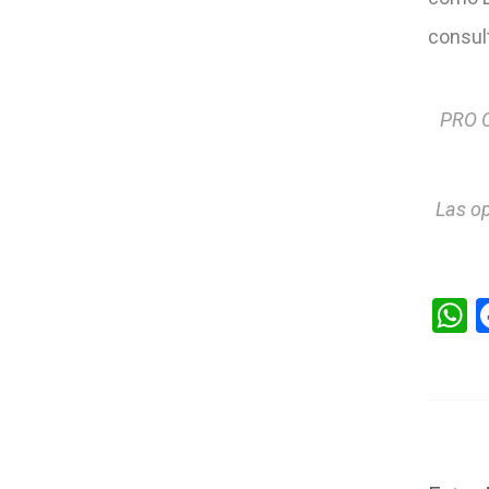
consul
PRO C
Las op
W