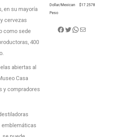
Dollar/Mexican
$17.2578
s, en su mayoría
Peso
 y cervezas
ido como sede
 productoras, 400
o.
elas abiertas al
l Museo Casa
os y compradores
destiladoras
as emblemáticas
, se puede