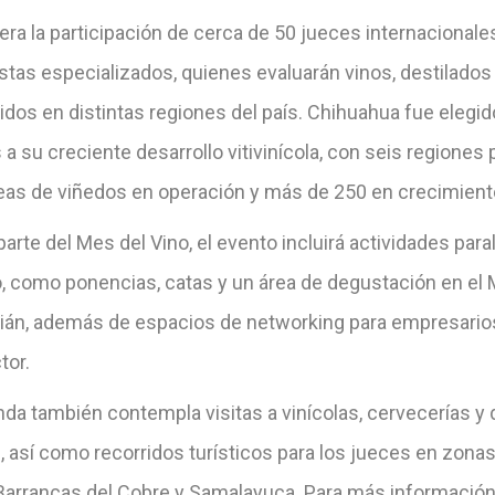
ra la participación de cerca de 50 jueces internacionale
stas especializados, quienes evaluarán vinos, destilados
idos en distintas regiones del país. Chihuahua fue eleg
 a su creciente desarrollo vitivinícola, con seis regiones
eas de viñedos en operación y más de 250 en crecimient
rte del Mes del Vino, el evento incluirá actividades paral
o, como ponencias, catas y un área de degustación en e
ián, además de espacios de networking para empresari
tor.
da también contempla visitas a vinícolas, cervecerías y 
s, así como recorridos turísticos para los jueces en zon
arrancas del Cobre y Samalayuca. Para más información