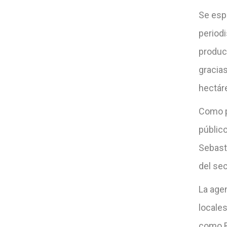
Se espe
periodi
produc
gracias
hectár
Como pa
públic
Sebast
del sec
La agen
locale
como B