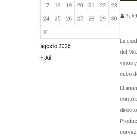
17
18
19
20
21
22
23
By Ad
24
25
26
27
28
29
30
31
La ciu
agosto 2026
del Mé
« Jul
vinos 
cabo d
El anu
contó c
directo
Product
cervez