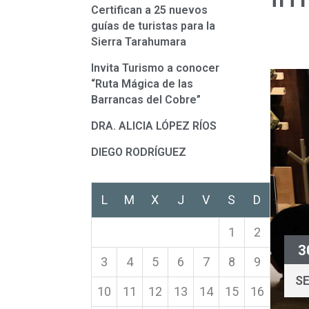
Certifican a 25 nuevos
guías de turistas para la
Sierra Tarahumara
Invita Turismo a conocer
“Ruta Mágica de las
Barrancas del Cobre”
DRA. ALICIA LÓPEZ RÍOS
DIEGO RODRÍGUEZ
L
M
X
J
V
S
D
1
2
3
3
4
5
6
7
8
9
S
10
11
12
13
14
15
16