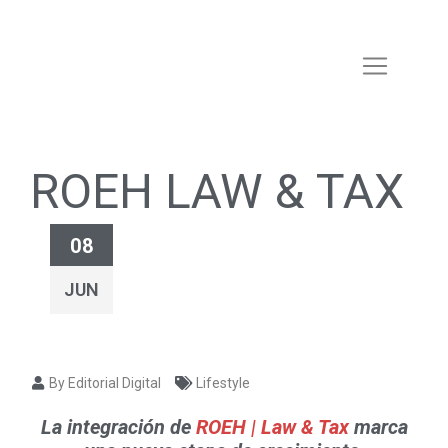
ROEH LAW & TAX
08
JUN
By Editorial Digital
Lifestyle
La integración de
ROEH | Law & Tax
marca