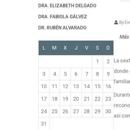
DRA. ELIZABETH DELGADO
DRA. FABIOLA GÁLVEZ
By Ev
DR. RUBÉN ALVARADO
Más 
L
M
X
J
V
S
D
La sex
1
2
donde
3
4
5
6
7
8
9
familia
10
11
12
13
14
15
16
Durante
17
18
19
20
21
22
23
reconoc
24
25
26
27
28
29
30
así co
31