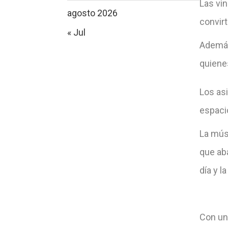
Las vin
agosto 2026
convirt
« Jul
Además
quiene
Los asi
espacio
La músi
que ab
día y l
Con un